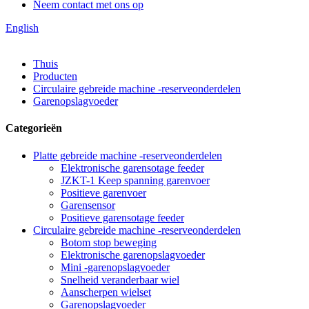
Neem contact met ons op
English
Thuis
Producten
Circulaire gebreide machine -reserveonderdelen
Garenopslagvoeder
Categorieën
Platte gebreide machine -reserveonderdelen
Elektronische garensotage feeder
JZKT-1 Keep spanning garenvoer
Positieve garenvoer
Garensensor
Positieve garensotage feeder
Circulaire gebreide machine -reserveonderdelen
Botom stop beweging
Elektronische garenopslagvoeder
Mini -garenopslagvoeder
Snelheid veranderbaar wiel
Aanscherpen wielset
Garenopslagvoeder