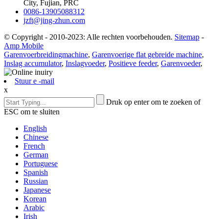
City, Fujian, PRC
0086-13905088312
jzft@jing-zhun.com
© Copyright - 2010-2023: Alle rechten voorbehouden.
Sitemap
-
Amp Mobile
Garenvoerbreidingmachine
,
Garenvoerige flat gebreide machine
,
Inslag accumulator
,
Inslagvoeder
,
Positieve feeder
,
Garenvoeder
,
Stuur e -mail
x
Druk op enter om te zoeken of
ESC om te sluiten
English
Chinese
French
German
Portuguese
Spanish
Russian
Japanese
Korean
Arabic
Irish