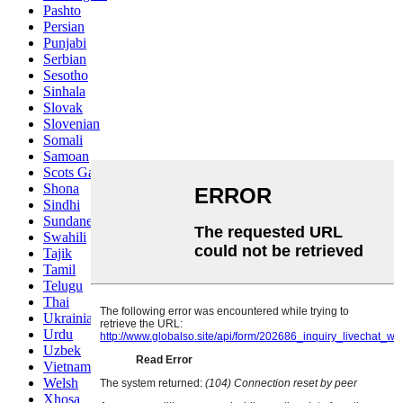
Pashto
Persian
Punjabi
Serbian
Sesotho
Sinhala
Slovak
Slovenian
Somali
Samoan
Scots Gaelic
Shona
Sindhi
Sundanese
Swahili
Tajik
Tamil
Telugu
Thai
Ukrainian
Urdu
Uzbek
Vietnamese
Welsh
Xhosa