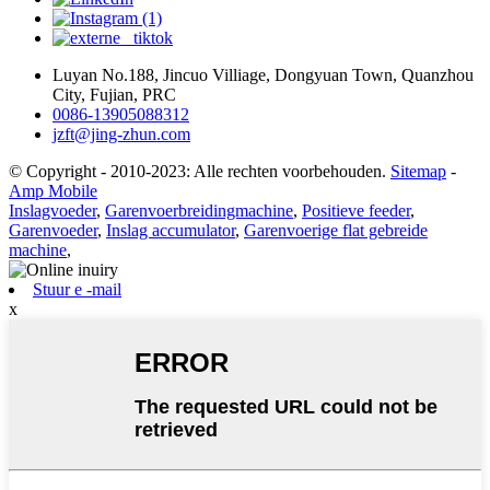
Luyan No.188, Jincuo Villiage, Dongyuan Town, Quanzhou
City, Fujian, PRC
0086-13905088312
jzft@jing-zhun.com
© Copyright - 2010-2023: Alle rechten voorbehouden.
Sitemap
-
Amp Mobile
Inslagvoeder
,
Garenvoerbreidingmachine
,
Positieve feeder
,
Garenvoeder
,
Inslag accumulator
,
Garenvoerige flat gebreide
machine
,
Stuur e -mail
x