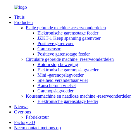
Thuis
Producten
Platte gebreide machine -reserveonderdelen
Elektronische garensotage feeder
JZKT-1 Keep spanning garenvoer
Positieve garenvoer
Garensensor
Positieve garensotage feeder
Circulaire gebreide machine -reserveonderdelen
Botom stop beweging
Elektronische garenopslagvoeder
Mini -garenopslagvoeder
Snelheid veranderbaar wiel
Aanscherpen wielset
Garenopslagvoeder
Kousenmachine en naadloze machine -reserveonderdele
Elektronische garensotage feeder
Nieuws
Over ons
Fabriekstour
Factory 3D
Neem contact met ons op