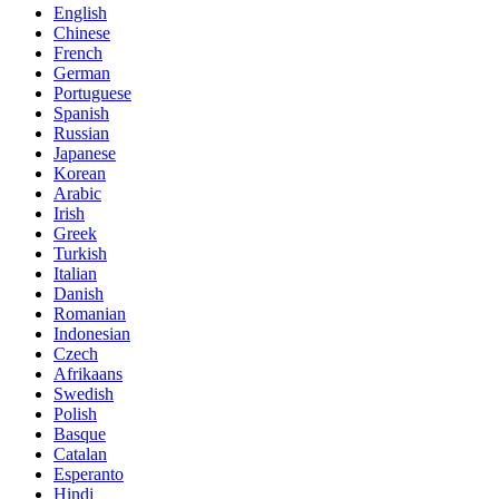
English
Chinese
French
German
Portuguese
Spanish
Russian
Japanese
Korean
Arabic
Irish
Greek
Turkish
Italian
Danish
Romanian
Indonesian
Czech
Afrikaans
Swedish
Polish
Basque
Catalan
Esperanto
Hindi