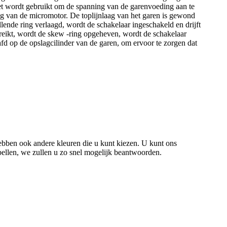
Het wordt gebruikt om de spanning van de garenvoeding aan te
ving van de micromotor. De toplijnlaag van het garen is gewond
ende ring verlaagd, wordt de schakelaar ingeschakeld en drijft
reikt, wordt de skew -ring opgeheven, wordt de schakelaar
fd op de opslagcilinder van de garen, om ervoor te zorgen dat
hebben ook andere kleuren die u kunt kiezen. U kunt ons
te bellen, we zullen u zo snel mogelijk beantwoorden.