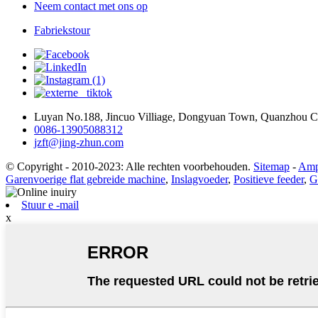
Neem contact met ons op
Fabriekstour
Luyan No.188, Jincuo Villiage, Dongyuan Town, Quanzhou Ci
0086-13905088312
jzft@jing-zhun.com
© Copyright - 2010-2023: Alle rechten voorbehouden.
Sitemap
-
Amp
Garenvoerige flat gebreide machine
,
Inslagvoeder
,
Positieve feeder
,
G
Stuur e -mail
x