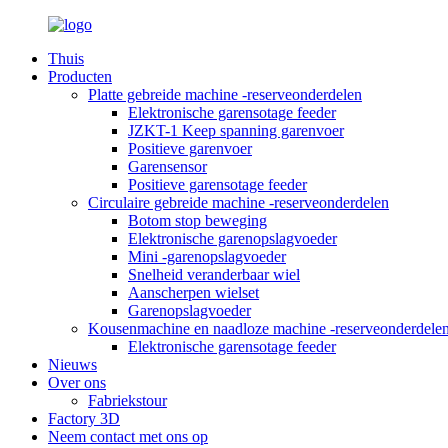
Thuis
Producten
Platte gebreide machine -reserveonderdelen
Elektronische garensotage feeder
JZKT-1 Keep spanning garenvoer
Positieve garenvoer
Garensensor
Positieve garensotage feeder
Circulaire gebreide machine -reserveonderdelen
Botom stop beweging
Elektronische garenopslagvoeder
Mini -garenopslagvoeder
Snelheid veranderbaar wiel
Aanscherpen wielset
Garenopslagvoeder
Kousenmachine en naadloze machine -reserveonderdele
Elektronische garensotage feeder
Nieuws
Over ons
Fabriekstour
Factory 3D
Neem contact met ons op