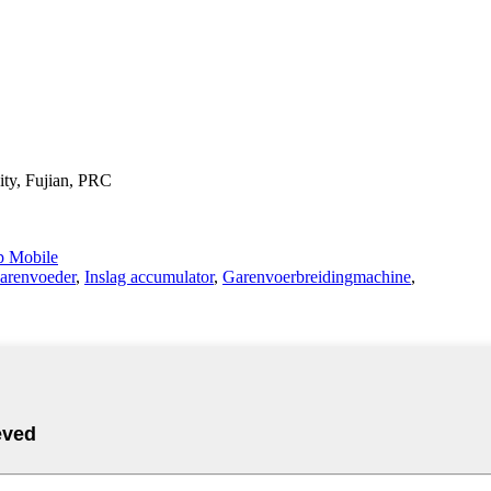
ty, Fujian, PRC
 Mobile
arenvoeder
,
Inslag accumulator
,
Garenvoerbreidingmachine
,