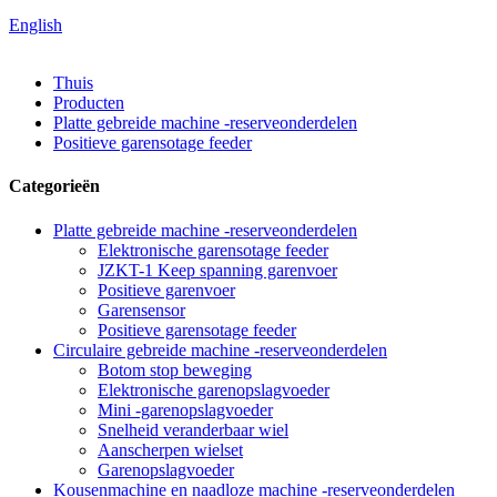
English
Thuis
Producten
Platte gebreide machine -reserveonderdelen
Positieve garensotage feeder
Categorieën
Platte gebreide machine -reserveonderdelen
Elektronische garensotage feeder
JZKT-1 Keep spanning garenvoer
Positieve garenvoer
Garensensor
Positieve garensotage feeder
Circulaire gebreide machine -reserveonderdelen
Botom stop beweging
Elektronische garenopslagvoeder
Mini -garenopslagvoeder
Snelheid veranderbaar wiel
Aanscherpen wielset
Garenopslagvoeder
Kousenmachine en naadloze machine -reserveonderdelen