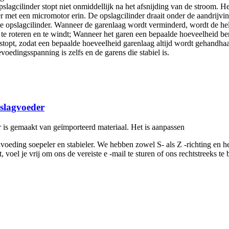
lagcilinder stopt niet onmiddellijk na het afsnijding van de stroom. 
nder met een micromotor erin. De opslagcilinder draait onder de aandrij
e opslagcilinder. Wanneer de garenlaag wordt verminderd, wordt de hell
 te roteren en te windt; Wanneer het garen een bepaalde hoeveelheid be
stopt, zodat een bepaalde hoeveelheid garenlaag altijd wordt gehandhaa
voedingsspanning is zelfs en de garens die stabiel is.
slagvoeder
 is gemaakt van geïmporteerd materiaal. Het is aanpassen
voeding soepeler en stabieler. We hebben zowel S- als Z -richting en 
t, voel je vrij om ons de vereiste e -mail te sturen of ons rechtstreeks 